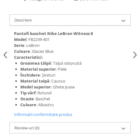
Descriere
Pantofi baschet Nike LeBron Witness 8
Model
: FB2239-401
Serie
: LeBron
Culoare
: Glacier Blue
Caracteristici:
Grosimea tălpii
: Talpă obișnuită
Material superior
: Piele
Închidere
: Șireturi
Material talpă
: Cauciuc
Model superior
: Ghete joase
Tip vârf
: Rotund
Ocazie
: Baschet
Culoare
: Albastru
Informatii conformitate produs
Review-uri
(0)