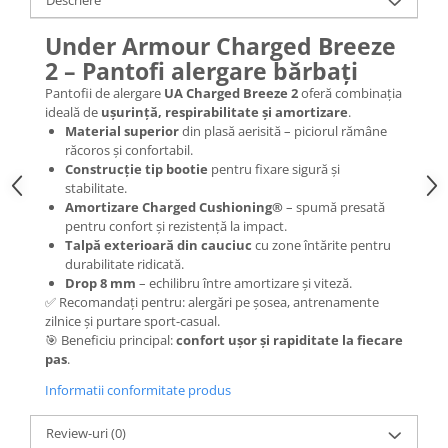
Under Armour Charged Breeze
2 – Pantofi alergare bărbați
Pantofii de alergare
UA Charged Breeze 2
oferă combinația
ideală de
ușurință, respirabilitate și amortizare
.
Material superior
din plasă aerisită – piciorul rămâne
răcoros și confortabil.
Construcție tip bootie
pentru fixare sigură și
stabilitate.
Amortizare Charged Cushioning®
– spumă presată
pentru confort și rezistență la impact.
Talpă exterioară din cauciuc
cu zone întărite pentru
durabilitate ridicată.
Drop 8 mm
– echilibru între amortizare și viteză.
✅ Recomandați pentru: alergări pe șosea, antrenamente
zilnice și purtare sport-casual.
🎯 Beneficiu principal:
confort ușor și rapiditate la fiecare
pas
.
Informatii conformitate produs
Review-uri
(0)