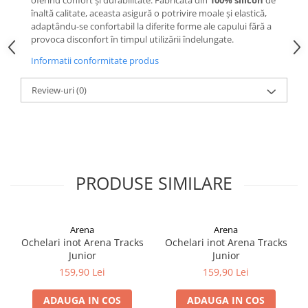
oferind confort și durabilitate. Fabricată din
100% silicon
de
înaltă calitate, aceasta asigură o potrivire moale și elastică,
adaptându-se confortabil la diferite forme ale capului fără a
provoca disconfort în timpul utilizării îndelungate.
Informatii conformitate produs
Review-uri
(0)
PRODUSE SIMILARE
Arena
Arena
Ochelari inot Arena Tracks
Ochelari inot Arena Tracks
Junior
Junior
159,90 Lei
159,90 Lei
ADAUGA IN COS
ADAUGA IN COS