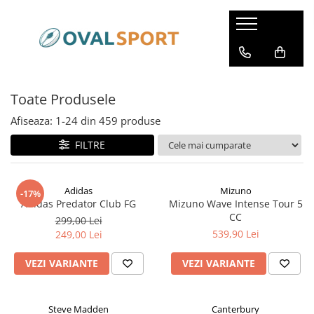
Femei
Barbati
Imbracaminte
Imbracaminte
Toate Produsele
Incaltaminte
Incaltaminte
Afiseaza:
1-
24
din
459
produse
FILTRE
Adidas
Mizuno
-17%
Adidas Predator Club FG
Mizuno Wave Intense Tour 5
CC
299,00 Lei
539,90 Lei
249,00 Lei
VEZI VARIANTE
VEZI VARIANTE
Steve Madden
Canterbury