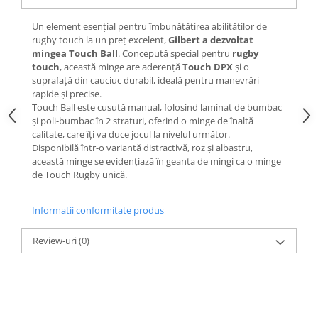
Un element esențial pentru îmbunătățirea abilităților de
rugby touch la un preț excelent,
Gilbert a dezvoltat
mingea Touch Ball
. Concepută special pentru
rugby
touch
, această minge are aderență
Touch DPX
și o
suprafață din cauciuc durabil, ideală pentru manevrări
rapide și precise.
Touch Ball este cusută manual, folosind laminat de bumbac
și poli-bumbac în 2 straturi, oferind o minge de înaltă
calitate, care îți va duce jocul la nivelul următor.
Disponibilă într-o variantă distractivă, roz și albastru,
această minge se evidențiază în geanta de mingi ca o minge
de Touch Rugby unică.
Informatii conformitate produs
Review-uri
(0)