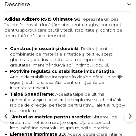
Descriere
Adidas Adizero RS15 Ultimate SG
reprezintă un pas
înainte în inovația încălțămintei pentru rugby, concepuți
pentru sportivii care caută viteză, stabilitate și confort pe
teren. Iată ce îi face deosebiți:
Construcție ușoară și durabilă
: Realizați dintr-o
combinație de materiale sintetice și textile, acești
ghete asigură durabilitate fără a compromite
greutatea, menținându-vă agil în timpul jocului.
Potrivire regulată cu stabilitate îmbunătățită
:
Aripile de stabilitate integrate în design oferă un sprijin
sigur și echilibru, esențial pentru mișcările de
intensitate ridicată.
Talpă Speedframe
: Această talpă de ultimă
generație sprijină accelerațiile explozive și schimbările
rapide de direcție, perfectă pentru ritmul alert al rugby-
ului modern.
Șireturi asimetrice pentru precizie
: Sistemul de
șireturi asimetrice mărește suprafața de contact,
îmbunătățind controlul asupra mingii și precizia.
Elemente imprimate 3D
: Aceste detalii oferă întărire