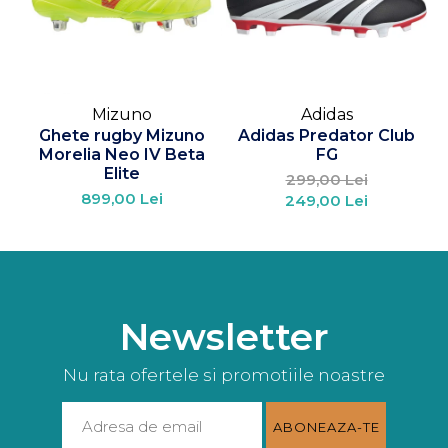
Mizuno
Adidas
Ghete rugby Mizuno
Adidas Predator Club
M
Morelia Neo IV Beta
FG
Elite
299,00 Lei
899,00 Lei
249,00 Lei
Newsletter
Nu rata ofertele si promotiile noastre