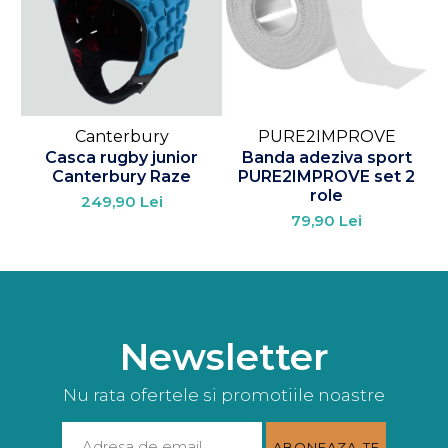
Canterbury
PURE2IMPROVE
Casca rugby junior
Banda adeziva sport
Canterbury Raze
PURE2IMPROVE set 2
role
249,90 Lei
79,90 Lei
Newsletter
Nu rata ofertele si promotiile noastre