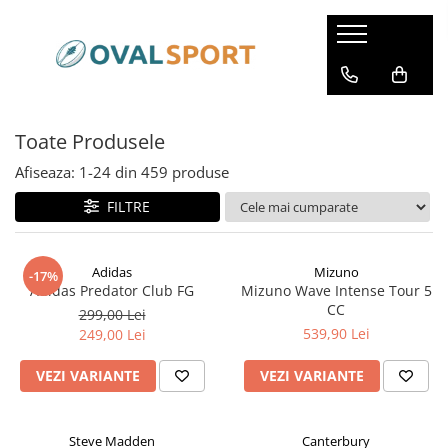
Femei
Barbati
Imbracaminte
Imbracaminte
Toate Produsele
Incaltaminte
Incaltaminte
Afiseaza:
1-
24
din
459
produse
FILTRE
Adidas
Mizuno
-17%
Adidas Predator Club FG
Mizuno Wave Intense Tour 5
CC
299,00 Lei
539,90 Lei
249,00 Lei
VEZI VARIANTE
VEZI VARIANTE
Steve Madden
Canterbury