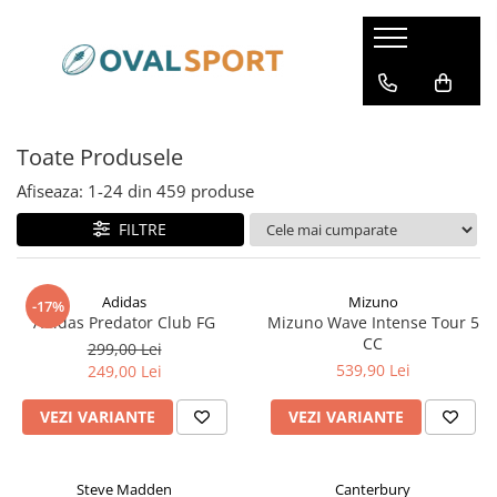
Femei
Barbati
Imbracaminte
Imbracaminte
Toate Produsele
Incaltaminte
Incaltaminte
Afiseaza:
1-
24
din
459
produse
FILTRE
Adidas
Mizuno
-17%
Adidas Predator Club FG
Mizuno Wave Intense Tour 5
CC
299,00 Lei
539,90 Lei
249,00 Lei
VEZI VARIANTE
VEZI VARIANTE
Steve Madden
Canterbury