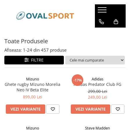
Femei
Barbati
Imbracaminte
Imbracaminte
Toate Produsele
Incaltaminte
Incaltaminte
Afiseaza:
1-
24
din
457
produse
FILTRE
Mizuno
Adidas
-17%
Ghete rugby Mizuno Morelia
Adidas Predator Club FG
Neo IV Beta Elite
299,00 Lei
899,00 Lei
249,00 Lei
VEZI VARIANTE
VEZI VARIANTE
Mizuno
Steve Madden