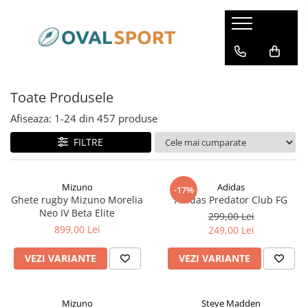
Femei
Barbati
Imbracaminte
Imbracaminte
Toate Produsele
Incaltaminte
Incaltaminte
Afiseaza:
1-
24
din
457
produse
FILTRE
Mizuno
Adidas
-17%
Ghete rugby Mizuno Morelia
Adidas Predator Club FG
Neo IV Beta Elite
299,00 Lei
899,00 Lei
249,00 Lei
VEZI VARIANTE
VEZI VARIANTE
Mizuno
Steve Madden