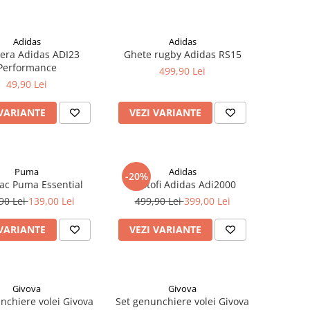
Adidas
Adidas
era Adidas ADI23
Ghete rugby Adidas RS15
Performance
499,90 Lei
49,90 Lei
 VARIANTE
VEZI VARIANTE
Puma
Adidas
-20%
ac Puma Essential
Pantofi Adidas Adi2000
90 Lei
139,00 Lei
499,90 Lei
399,00 Lei
 VARIANTE
VEZI VARIANTE
Givova
Givova
nchiere volei Givova
Set genunchiere volei Givova