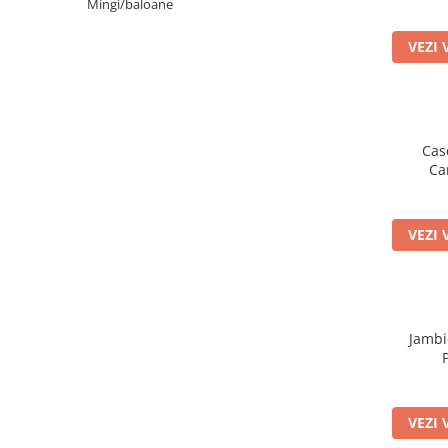
Mingi/baloane
VEZI 
Cas
Ca
VEZI 
Jambi
VEZI 