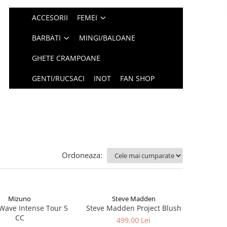
ACCESORII
FEMEI
BARBATI
MINGI/BALOANE
GHETE CRAMPOANE
GENTI/RUCSACI
INOT
FAN SHOP
Ordoneaza:
Mizuno
Steve Madden
Wave Intense Tour 5
Steve Madden Project Blush
CC
499,00 Lei