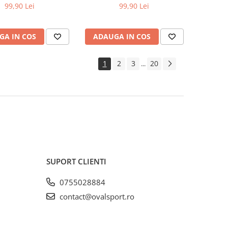
99,90 Lei
99,90 Lei
GA IN COS
ADAUGA IN COS
1
2
3
20
...
SUPORT CLIENTI
0755028884
contact@ovalsport.ro