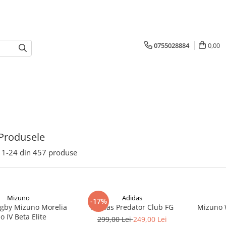
0755028884
0,00
Produsele
1-
24
din
457
produse
Mizuno
Adidas
-17%
gby Mizuno Morelia
Adidas Predator Club FG
Mizuno 
o IV Beta Elite
299,00 Lei
249,00 Lei