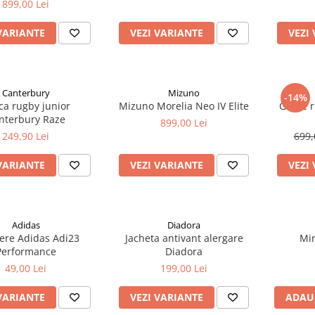
899,00 Lei
VARIANTE
VEZI VARIANTE
VEZI
Canterbury
Mizuno
-14%
ca rugby junior
Mizuno Morelia Neo IV Elite
Ghete r
nterbury Raze
899,00 Lei
249,90 Lei
699,
VARIANTE
VEZI VARIANTE
VEZI
Adidas
Diadora
ere Adidas Adi23
Jacheta antivant alergare
Min
Performance
Diadora
49,00 Lei
199,00 Lei
VARIANTE
VEZI VARIANTE
ADAU