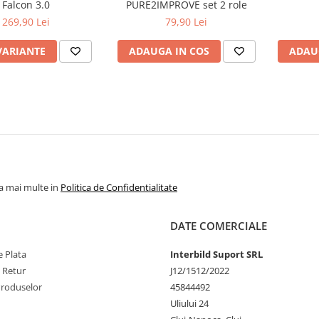
Falcon 3.0
PURE2IMPROVE set 2 role
269,90 Lei
79,90 Lei
VARIANTE
ADAUGA IN COS
ADAU
la mai multe in
Politica de Confidentialitate
DATE COMERCIALE
 Plata
Interbild Suport SRL
e Retur
J12/1512/2022
Produselor
45844492
Uliului 24