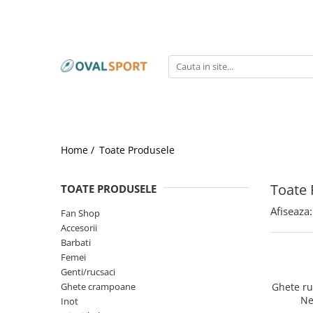
Femei
Barbati
Imbracaminte
Imbracaminte
Incaltaminte
Incaltaminte
Home /
Toate Produsele
Toate 
TOATE PRODUSELE
Afiseaza:
Fan Shop
Accesorii
Barbati
Femei
Genti/rucsaci
Ghete crampoane
Ghete ru
Ne
Inot