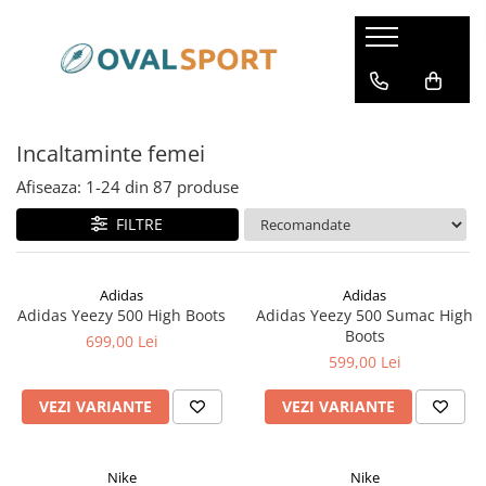
Femei
Barbati
Imbracaminte
Imbracaminte
Incaltaminte femei
Incaltaminte
Incaltaminte
Afiseaza:
1-
24
din
87
produse
FILTRE
Adidas
Adidas
Adidas Yeezy 500 High Boots
Adidas Yeezy 500 Sumac High
Boots
699,00 Lei
599,00 Lei
VEZI VARIANTE
VEZI VARIANTE
Nike
Nike