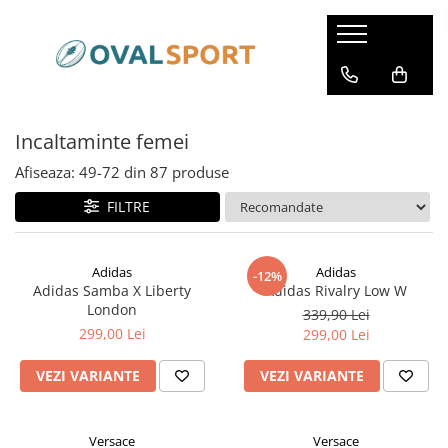
Femei
Barbati
Imbracaminte
Imbracaminte
Incaltaminte femei
Incaltaminte
Incaltaminte
Afiseaza:
49-
72
din
87
produse
FILTRE
Adidas
Adidas
-12%
Adidas Samba X Liberty
Adidas Rivalry Low W
London
339,90 Lei
299,00 Lei
299,00 Lei
VEZI VARIANTE
VEZI VARIANTE
Versace
Versace