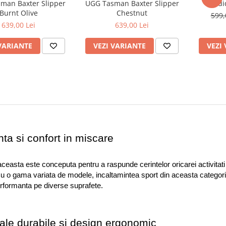
man Baxter Slipper
UGG Tasman Baxter Slipper
Adi
Burnt Olive
Chestnut
599,
639,00 Lei
639,00 Lei
VARIANTE
VEZI VARIANTE
VEZI
ta si confort in miscare
ceasta este conceputa pentru a raspunde cerintelor oricarei activitati spo
u o gama variata de modele, incaltamintea sport din aceasta categorie of
rformanta pe diverse suprafete.
ale durabile si design ergonomic