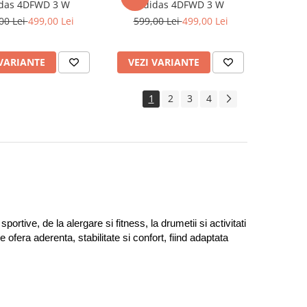
das 4DFWD 3 W
Adidas 4DFWD 3 W
00 Lei
499,00 Lei
599,00 Lei
499,00 Lei
 VARIANTE
VEZI VARIANTE
1
2
3
4
rtive, de la alergare si fitness, la drumetii si activitati 
era aderenta, stabilitate si confort, fiind adaptata 