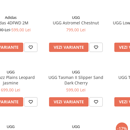
Adidas
UGG
das 4DFWD 2M
UGG Astromel Chestnut
UGG Low
90 Lei
599,00 Lei
799,00 Lei
VARIANTE
VEZI VARIANTE
VEZI
UGG
UGG
zz Plains Leopard
UGG Tasman II Slipper Sand
UGG T
Jasmine
Dark Cherry
699,00 Lei
599,00 Lei
VARIANTE
VEZI VARIANTE
VEZI
UGG
UGG
-17%