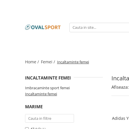
Femei
Barbati
Imbracaminte
Imbracaminte
Incaltaminte
Incaltaminte
Home /
Femei /
Incaltaminte femei
Incalt
INCALTAMINTE FEMEI
Afiseaza:
Imbracaminte sport femei
Incaltaminte femei
MARIME
Adidas Y